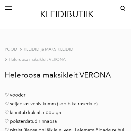
lisati ostukorvi.
Vaata ostukorvi
KLEIDIBUTIIK
POOD
KLEIDID ja MAKSIKLEIDID
Heleroosa maksikleit VERONA
Heleroosa maksikleit VERONA
♡ vooder
♡ seljaosas veniv kumm (sobib ka rasedale)
♡ kinnitub kuklalt nööbiga
♡ polsterdatud rinnaosa
♡ pitsist ülaosa on jäik ja ei veni. Laiemate õlgade puhul