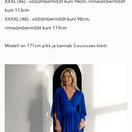
XXXL (46) - vööümbermõõt kuni 94cm, rinnaümbermõõt
kuni 113cm
XXXXL (48) - vööümbermõõt kuni 98cm,
rinnaümbermõõt kuni 119cm
Modell on 171cm pikk ja kannab S-suuruses kleiti.