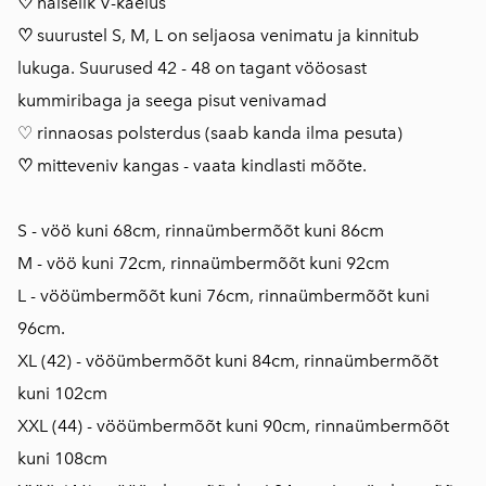
♡
naiselik V-kaelus
♡
suurustel S, M, L on seljaosa venimatu ja kinnitub
lukuga. Suurused 42 - 48 on tagant vööosast
kummiribaga ja seega pisut venivamad
♡ rinnaosas polsterdus (saab kanda ilma pesuta)
♡
mitteveniv kangas - vaata kindlasti mõõte.
S - vöö kuni 68cm, rinnaümbermõõt kuni 86cm
M - vöö kuni 72cm, rinnaümbermõõt kuni 92cm
L - vööümbermõõt kuni 76cm, rinnaümbermõõt kuni
96cm.
XL (42) - vööümbermõõt kuni 84cm, rinnaümbermõõt
kuni 102cm
XXL (44) - vööümbermõõt kuni 90cm, rinnaümbermõõt
kuni 108cm