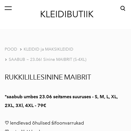
lisati ostukorvi.
Vaata ostukorvi
KLEIDIBUTIIK
POOD
KLEIDID ja MAKSIKLEIDID
SAABUB ~ 23.06! Sinine MAIBRIT (S-4XL)
RUKKILILLESININE
MAIBRIT
*saabub umbes 23.06 seitsmes suuruses - S, M, L, XL,
2XL, 3Xl, 4XL - 79€
♡
lendlevad õhulised śifoonvarrukad