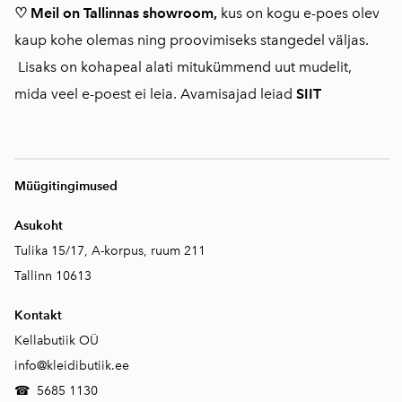
♡ Meil on Tallinnas showroom,
kus on kogu e-poes olev
kaup kohe olemas ning proovimiseks stangedel väljas.
Lisaks on kohapeal alati mitukümmend uut mudelit,
mida veel e-poest ei leia. Avamisajad leiad
SIIT
Müügitingimused
Asukoht
Tulika 15/17, A-korpus, ruum 211
Tallinn 10613
Kontakt
Kellabutiik OÜ
info@kleidibutiik.ee
☎
5685 1130