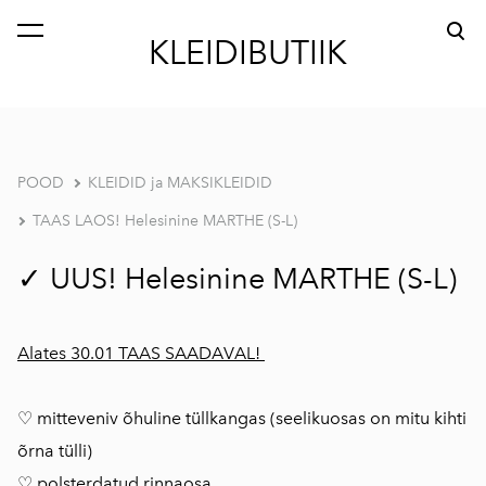
lisati ostukorvi.
Vaata ostukorvi
KLEIDIBUTIIK
POOD
KLEIDID ja MAKSIKLEIDID
TAAS LAOS! Helesinine MARTHE (S-L)
✓ UUS! Helesinine MARTHE (S-L)
Alates 30.01 TAAS SAADAVAL!
♡ mitteveniv õhuline tüllkangas (seelikuosas on mitu kihti
õrna tülli)
♡ polsterdatud rinnaosa