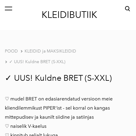
lisati ostukorvi.
Vaata ostukorvi
KLEIDIBUTIIK
POOD
KLEIDID ja MAKSIKLEIDID
✓ UUS! Kuldne BRET (S-XXL)
✓ UUS! Kuldne BRET (S-XXL)
♡ mudel BRET on edasiarendatud versioon meie
kliendilemmikust PIPER'ist - sel korral on kangas
mittepudisev ja kaunilt siidine ja satiinjas
♡ naiselik V-kaelus
♡ kinnitub seljalt lukuga