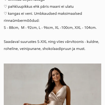
♡ pahkluupikkus ehk päris maani ei ulatu
♡ kangas ei veni. Umbkaudsed maksimaalsed
rinnaümbermõõdud:
S - 88cm, M - 92cm, L - 96cm, XL -100cm, XXL - 104cm.
Saadaval suurustes S-XXL ning viies värvitoonis - kuldne,
roheline, veinipunane, shokolaadipruun ja must.