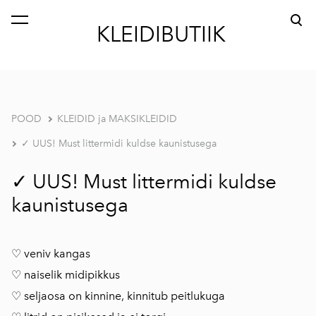
lisati ostukorvi.
Vaata ostukorvi
KLEIDIBUTIIK
POOD
KLEIDID ja MAKSIKLEIDID
✓ UUS! Must littermidi kuldse kaunistusega
✓ UUS! Must littermidi kuldse
kaunistusega
♡ veniv kangas
♡ naiselik midipikkus
♡ seljaosa on kinnine, kinnitub peitlukuga