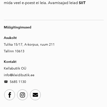
mida veel e-poest ei leia. Avamisajad leiad
SIIT
Müügitingimused
Asukoht
Tulika 15/17, A-korpus, ruum 211
Tallinn 10613
Kontakt
Kellabutiik OÜ
info@kleidibutiik.ee
☎
5685 1130