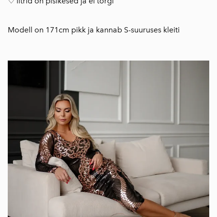
♡ litrid on pisikesed ja ei torgi
Modell on 171cm pikk ja kannab S-suuruses kleiti