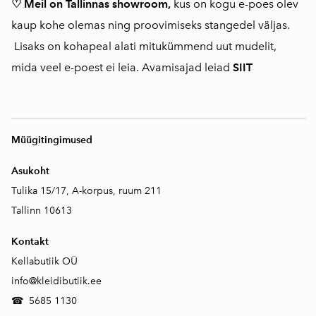
♡ Meil on Tallinnas showroom,
kus on kogu e-poes olev
kaup kohe olemas ning proovimiseks stangedel väljas.
Lisaks on kohapeal alati mitukümmend uut mudelit,
mida veel e-poest ei leia. Avamisajad leiad
SIIT
Müügitingimused
Asukoht
Tulika 15/17, A-korpus, ruum 211
Tallinn 10613
Kontakt
Kellabutiik OÜ
info@kleidibutiik.ee
☎
5685 1130