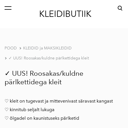
lisati ostukorvi.
Vaata ostukorvi
KLEIDIBUTIIK
POOD
KLEIDID ja MAKSIKLEIDID
✓ UUS! Roosakas/kuldne pärlkettidega kleit
✓ UUS! Roosakas/kuldne
pärlkettidega kleit
♡ kleit on tugevast ja mittevenivast säravast kangast
♡ kinnitub seljalt lukuga
♡ õlgadel on kaunistuseks pärlketid