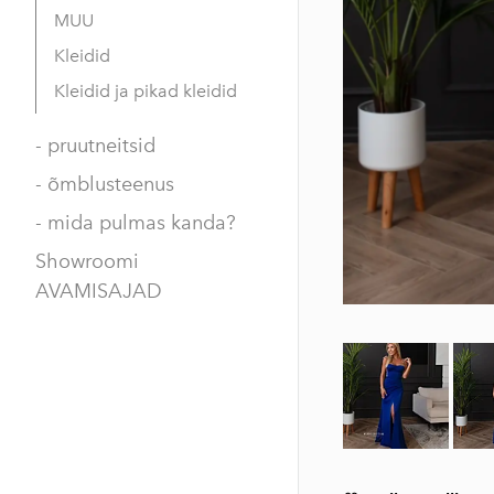
MUU
Kleidid
Kleidid ja pikad kleidid
- pruutneitsid
- õmblusteenus
- mida pulmas kanda?
Showroomi
AVAMISAJAD