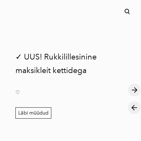
lisati ostukorvi.
Vaata ostukorvi
✓ UUS! Rukkilillesinine
maksikleit kettidega
♡
Läbi müüdud