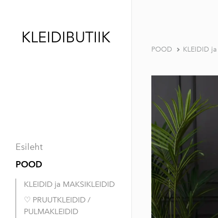
KLEIDIBUTIIK
POOD
KLEIDID j
Esileht
POOD
KLEIDID ja MAKSIKLEIDID
♡ PRUUTKLEIDID /
PULMAKLEIDID