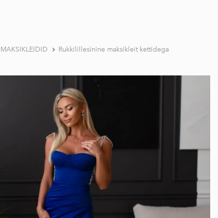
a MAKSIKLEIDID
Rukkilillesinine maksikleit kettidega