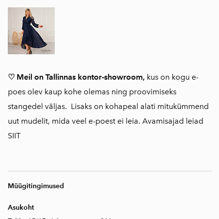
♡ Meil on Tallinnas kontor-showroom,
kus on kogu e-
poes olev kaup kohe olemas ning proovimiseks
stangedel väljas. Lisaks on kohapeal alati mitukümmend
uut mudelit, mida veel e-poest ei leia. Avamisajad leiad
SIIT
Müügitingimused
Asukoht