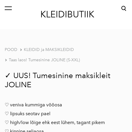
lisati ostukorvi.
Vaata ostukorvi
KLEIDIBUTIIK
POOD
KLEIDID ja MAKSIKLEIDID
Taas laos! Tumesinine JOLINE (S-XXL)
✓ UUS! Tumesinine maksikleit
JOLINE
♡ veniva kummiga vööosa
♡ lipsuks seotav pael
♡ high/low lõige ehk eest lühem, tagant pikem
♡ kinnine seljaosa