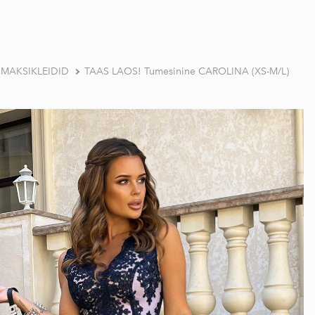
a MAKSIKLEIDID
TAAS LAOS! Tumesinine CAROLINA (XS-M/L)