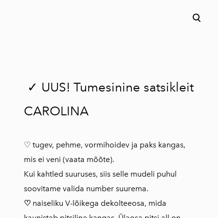
lisati ostukorvi.
Vaata ostukorvi
✓ UUS! Tumesinine satsikleit
CAROLINA
♡ tugev, pehme, vormihoidev ja paks kangas,
mis ei veni (vaata mõõte).
Kui kahtled suuruses, siis selle mudeli puhul
soovitame valida number suurema.
♡
naiseliku V-lõikega dekolteeosa, mida
kaunistab pitsiline kangas. Ülaosa pitsi all on