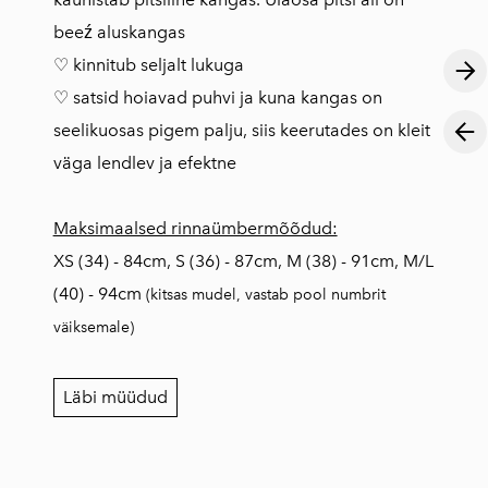
beeź aluskangas
♡ kinnitub seljalt lukuga
♡ satsid hoiavad puhvi ja kuna kangas on
seelikuosas pigem palju, siis keerutades on kleit
väga lendlev ja efektne
Maksimaalsed rinnaümbermõõdud:
XS (34) - 84cm, S (36) - 87cm, M (38) - 91cm, M/L
(40) - 94cm
(kitsas mudel, vastab pool numbrit
väiksemale)
Läbi müüdud