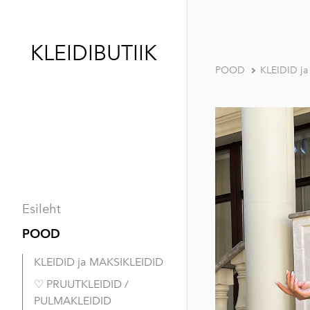
KLEIDIBUTIIK
POOD
KLEIDID j
Esileht
POOD
KLEIDID ja MAKSIKLEIDID
♡ PRUUTKLEIDID /
PULMAKLEIDID