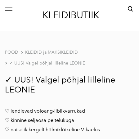
lisati ostukorvi.
Vaata ostukorvi
KLEIDIBUTIIK
POOD
KLEIDID ja MAKSIKLEIDID
✓ UUS! Valgel põhjal lilleline LEONIE
✓ UUS! Valgel põhjal lilleline
LEONIE
♡ lendlevad voloang-liblikvarrukad
♡ kinnine seljaosa peitelukuga
♡ naiselik kergelt hõlmiklõikeline V-kaelus