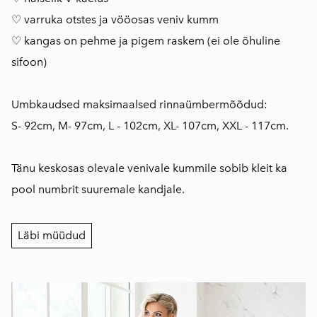
♡ varruka otstes ja vööosas veniv kumm
♡ kangas on pehme ja pigem raskem (ei ole õhuline
sifoon)
Umbkaudsed maksimaalsed rinnaümbermõõdud:
S- 92cm, M- 97cm, L - 102cm, XL- 107cm, XXL - 117cm.
Tänu keskosas olevale venivale kummile sobib kleit ka
pool numbrit suuremale kandjale.
Läbi müüdud