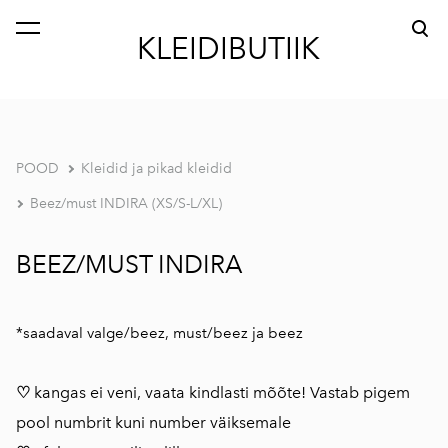
lisati ostukorvi.
Vaata ostukorvi
KLEIDIBUTIIK
POOD
Kleidid ja pikad kleidid
Beez/must INDIRA (XS/S-L/XL)
BEEZ/MUST INDIRA
*saadaval valge/beez, must/beez ja beez
♡
kangas ei veni, vaata kindlasti mõõte! Vastab pigem
pool numbrit kuni number väiksemale