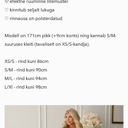
♡
efektne ruumiline lillemuster
♡ kinnitub seljalt lukuga
♡ rinnaosa on polsterdatud
Modell on 171cm pikk (+9cm konts) ning kannab S/M-
suuruses kleiti (tavaliselt on XS/S-kandja).
XS/S - rind kuni 86cm
S/M - rind kuni 90cm
M/L - rind kuni 94cm
L/Xl - rind kuni 98cm