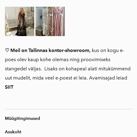
♡ Meil on Tallinnas kontor-showroom,
kus on kogu e-
poes olev kaup kohe olemas ning proovimiseks
stangedel väljas. Lisaks on kohapeal alati mitukümmend
uut mudelit, mida veel e-poest ei leia. Avamisajad leiad
SIIT
Müügitingimused
Asukoht