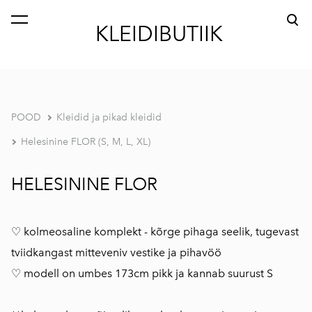
lisati ostukorvi.
Vaata ostukorvi
KLEIDIBUTIIK
POOD
Kleidid ja pikad kleidid
Helesinine FLOR (S, M, L, XL)
HELESININE FLOR
♡ kolmeosaline komplekt - kõrge pihaga seelik, tugevast
tviidkangast mitteveniv vestike ja pihavöö
♡ modell on umbes 173cm pikk ja kannab suurust S