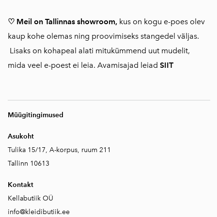
♡ Meil on Tallinnas showroom,
kus on kogu e-poes olev
kaup kohe olemas ning proovimiseks stangedel väljas.
Lisaks on kohapeal alati mitukümmend uut mudelit,
mida veel e-poest ei leia. Avamisajad leiad
SIIT
Müügitingimused
Asukoht
Tulika 15/17, A-korpus, ruum 211
Tallinn 10613
Kontakt
Kellabutiik OÜ
info@kleidibutiik.ee