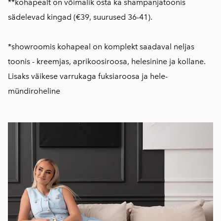
**kohapealt on võimalik osta ka shampanjatoonis
sädelevad kingad (€39, suurused 36-41).
*showroomis kohapeal on komplekt saadaval neljas
toonis - kreemjas, aprikoosiroosa, helesinine ja kollane.
Lisaks väikese varrukaga fuksiaroosa ja hele-
mündiroheline