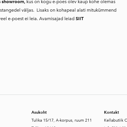
as showroom,
kus on kogu e-poes olev kaup kohe olemas
stangedel väljas. Lisaks on kohapeal alati mitukümmend
veel e-poest ei leia. Avamisajad leiad
SIIT
Asukoht
Kontakt
Tulika 15/17, A-korpus, ruum 211
Kellabutiik 