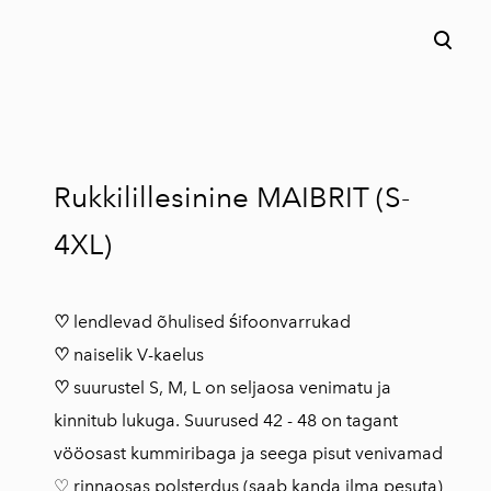
lisati ostukorvi.
Vaata ostukorvi
Rukkilillesinine MAIBRIT (S-
4XL)
♡
lendlevad õhulised śifoonvarrukad
♡
naiselik V-kaelus
♡
suurustel S, M, L on seljaosa venimatu ja
kinnitub lukuga. Suurused 42 - 48 on tagant
vööosast kummiribaga ja seega pisut venivamad
♡ rinnaosas polsterdus (saab kanda ilma pesuta)