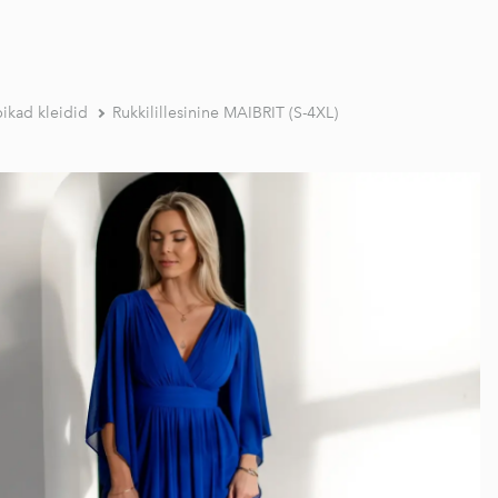
pikad kleidid
Rukkilillesinine MAIBRIT (S-4XL)