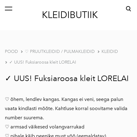
lisati ostukorvi.
Vaata ostukorvi
KLEIDIBUTIIK
POOD
♡ PRUUTKLEIDID / PULMAKLEIDID
KLEIDID
✓ UUS! Fuksiaroosa kleit LORELAI
✓ UUS! Fuksiaroosa kleit LORELAI
♡ õhem, lendlev kangas. Kangas ei veni, seega palun
vaata kindlasti mõõte. Kahtluse korral soovitame valida
number suurema.
♡ armsad väikesed volangvarrukad
♡ pihale käib peenike must vöö (eemaldatav)