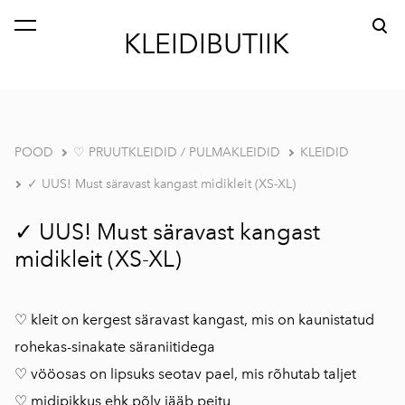
lisati ostukorvi.
Vaata ostukorvi
KLEIDIBUTIIK
POOD
♡ PRUUTKLEIDID / PULMAKLEIDID
KLEIDID
✓ UUS! Must säravast kangast midikleit (XS-XL)
✓ UUS! Must säravast kangast
midikleit (XS-XL)
♡ kleit on kergest säravast kangast, mis on kaunistatud
rohekas-sinakate säraniitidega
♡ vööosas on lipsuks seotav pael, mis rõhutab taljet
♡ midipikkus ehk põlv jääb peitu