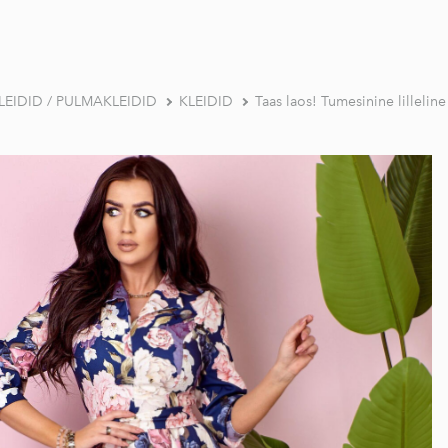
EIDID / PULMAKLEIDID
KLEIDID
Taas laos! Tumesinine lillelin