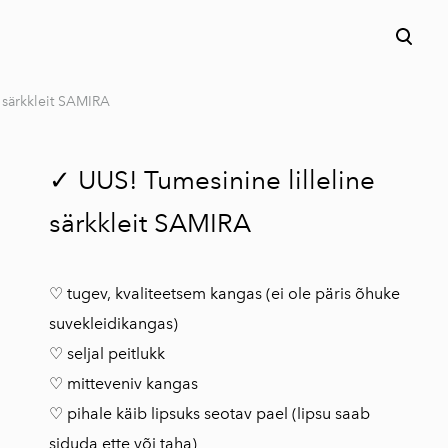
lisati ostukorvi.
Vaata ostukorvi
e särkkleit SAMIRA
✓ UUS! Tumesinine lilleline
särkkleit SAMIRA
♡ tugev, kvaliteetsem kangas (ei ole päris õhuke
suvekleidikangas)
♡ seljal peitlukk
♡ mitteveniv kangas
♡ pihale käib lipsuks seotav pael (lipsu saab
siduda ette või taha)