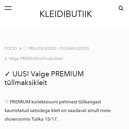
lisati ostukorvi.
Vaata ostukorvi
KLEIDIBUTIIK
POOD
♡ PRUUTKLEIDID / PULMAKLEIDID
Valge PREMIUM tüllmaksikleit
✓ UUS! Valge PREMIUM
tüllmaksikleit
♡ PREMIUM kollektsiooni pehmest tüllkangast
kaunistatud satsidega kleit on saadaval ainult meie
showroomis Tulika 15/17.