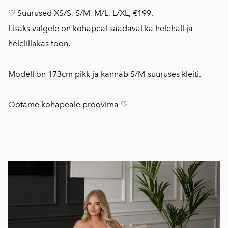
♡ Suurused XS/S, S/M, M/L, L/XL, €199.
Lisaks valgele on kohapeal saadaval ka helehall ja
helelillakas toon.
Modell on 173cm pikk ja kannab S/M-suuruses kleiti.
Ootame kohapeale proovima ♡